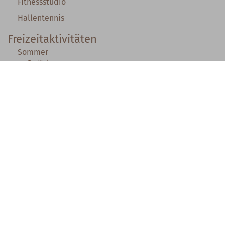
Fitnessstudio
Hallentennis
Freizeitaktivitäten
Sommer
Radfahren
Wandern
Nordic Walken & Laufen
Golf
Wassersport
Bogenschießen
Kultur- & Ausflugstipps
Linz
Krumau
Tierpark Altenfelden
Kutschenfahrten
Stift Schlägl & -brauerei
Kerzenwelt Donabauer
Villa sinnenreich
KIKAS
Malcolm Poynter