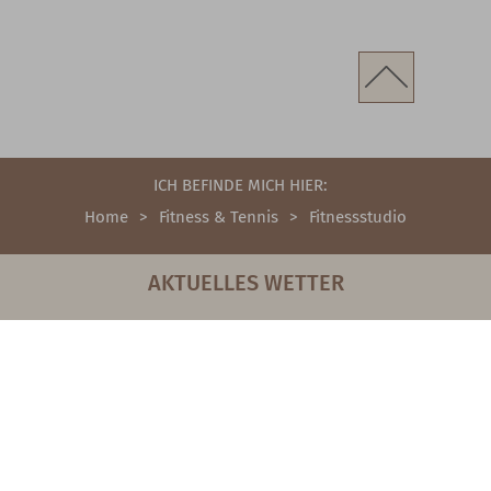
ICH BEFINDE MICH HIER:
Home
Fitness & Tennis
Fitnessstudio
AKTUELLES WETTER
27°
/ 19°
DO, 06.08.26