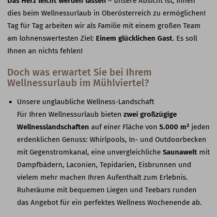
Das Herz leicht werden lassen
– unsere Absicht ist, Ihnen
dies beim Wellnessurlaub in Oberösterreich zu ermöglichen!
Tag für Tag arbeiten wir als Familie mit einem großen Team
am lohnenswertesten Ziel:
Einem glücklichen Gast
. Es soll
Ihnen an nichts fehlen!
Doch was erwartet Sie bei Ihrem
Wellnessurlaub im Mühlviertel?
Unsere unglaubliche Wellness-Landschaft
Für Ihren Wellnessurlaub bieten
zwei großzügige
Wellnesslandschaften
auf einer Fläche von
5.000 m²
jeden
erdenklichen Genuss: Whirlpools, In- und Outdoorbecken
mit Gegenstromkanal, eine unvergleichliche
Saunawelt
mit
Dampfbädern, Laconien, Tepidarien, Eisbrunnen und
vielem mehr machen Ihren Aufenthalt zum Erlebnis.
Ruheräume mit bequemen Liegen und Teebars runden
das Angebot für ein perfektes Wellness Wochenende ab.