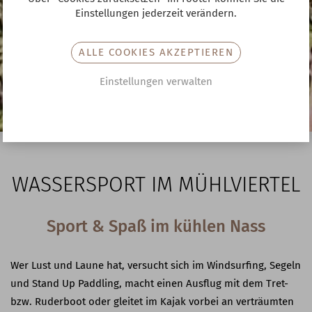
Einstellungen jederzeit verändern.
ALLE COOKIES AKZEPTIEREN
Einstellungen verwalten
WASSERSPORT IM MÜHLVIERTEL
Sport & Spaß im kühlen Nass
Wer Lust und Laune hat, versucht sich im Windsurfing, Segeln
und Stand Up Paddling, macht einen Ausflug mit dem Tret-
bzw. Ruderboot oder gleitet im Kajak vorbei an verträumten