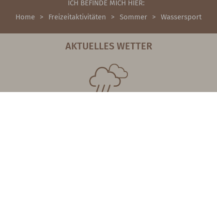
ICH BEFINDE MICH HIER:
Home
Freizeitaktivitäten
Sommer
Wassersport
AKTUELLES WETTER
27°
/ 19°
DO, 06.08.26
KONTAKT
Hotel Almesberger ****s
Marktplatz 4
4160 Aigen-Schlägl
Tel +43 7281 8713