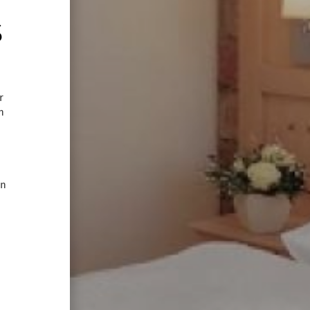
S
r
n
en