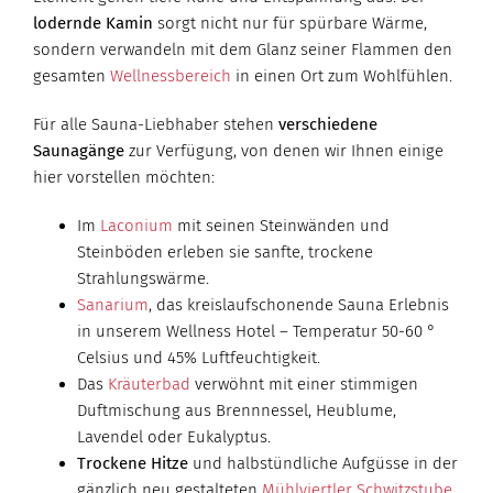
lodernde Kamin
sorgt nicht nur für spürbare Wärme,
sondern verwandeln mit dem Glanz seiner Flammen den
gesamten
Wellnessbereich
in einen Ort zum Wohlfühlen.
Für alle Sauna-Liebhaber stehen
verschiedene
Saunagänge
zur Verfügung, von denen wir Ihnen einige
hier vorstellen möchten:
Im
Laconium
mit seinen Steinwänden und
Steinböden erleben sie sanfte, trockene
Strahlungswärme.
Sanarium
, das kreislaufschonende Sauna Erlebnis
in unserem Wellness Hotel – Temperatur 50-60 °
Celsius und 45% Luftfeuchtigkeit.
Das
Kräuterbad
verwöhnt mit einer stimmigen
Duftmischung aus Brennnessel, Heublume,
Lavendel oder Eukalyptus.
Trockene Hitze
und halbstündliche Aufgüsse in der
gänzlich neu gestalteten
Mühlviertler Schwitzstube