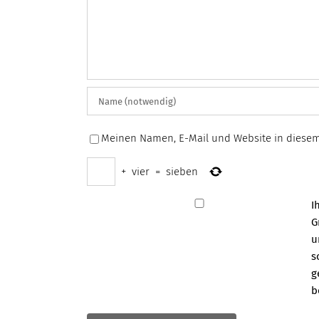
Meinen Namen, E-Mail und Website in diesem
+
vier
=
sieben
I
G
u
s
g
b