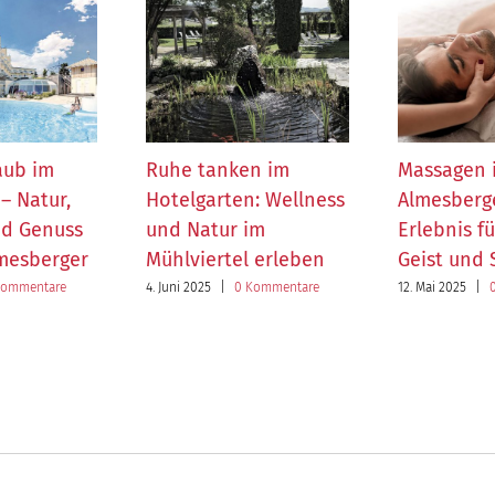
aub im
Ruhe tanken im
Massagen 
– Natur,
Hotelgarten: Wellness
Almesberge
nd Genuss
und Natur im
Erlebnis f
lmesberger
Mühlviertel erleben
Geist und 
Kommentare
4. Juni 2025
|
0 Kommentare
12. Mai 2025
|