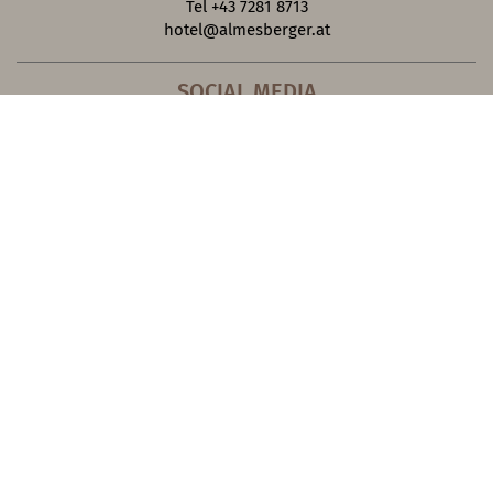
Tel +43 7281 8713
hotel@almesberger.at
SOCIAL MEDIA
JOBS
Hotelfilme
Bildergalerie
Webcam
Blog
Cookies zurücksetzen