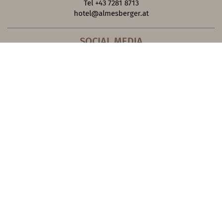
Tel +43 7281 8713
hotel@almesberger.at
SOCIAL MEDIA
JOBS
Hotelfilme
Bildergalerie
Webcam
Blog
Cookies zurücksetzen