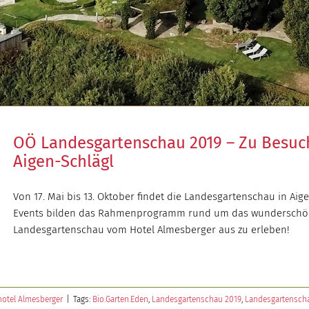
OÖ Landesgartenschau 2019 – Zu Besuch
Aigen-Schlägl
Von 17. Mai bis 13. Oktober findet die Landesgartenschau in Aig
Events bilden das Rahmenprogramm rund um das wunderschön ge
Landesgartenschau vom Hotel Almesberger aus zu erleben!
hotel Almesberger
|
Tags:
Bio.Garten.Eden
,
Landesgartenschau 2019
,
Landesgartenscha